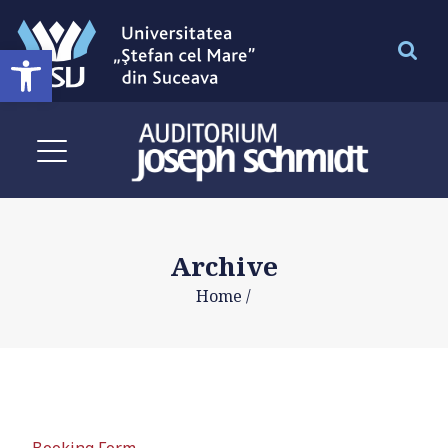
Deschide bara de unelte
Archive
Home
/