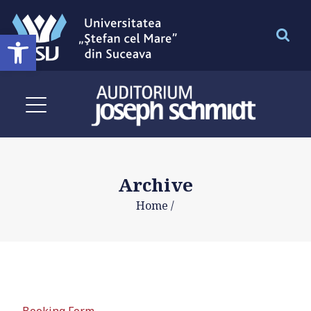
Deschide bara de unelte
Archive
Home
/