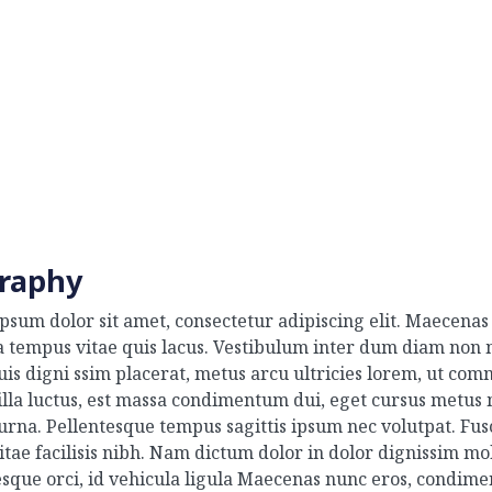
raphy
psum dolor sit amet, consectetur adipiscing elit. Maecenas 
a tempus vitae quis lacus. Vestibulum inter dum diam non 
quis digni ssim placerat, metus arcu ultricies lorem, ut co
gilla luctus, est massa condimentum dui, eget cursus metus
urna. Pellentesque tempus sagittis ipsum nec volutpat. Fusc
tae facilisis nibh. Nam dictum dolor in dolor dignissim mo
esque orci, id vehicula ligula Maecenas nunc eros, condime