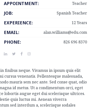
APPOINTMENT:
Teacher
JOB:
Spanish Teacher
EXPERIENCE:
12 Years
EMAIL:
alan.williams@edu.com
PHONE:
826 696 8370
in finibus neque. Vivamus in ipsum quis elit
mi cursus venenatis. Pellentesque malesuada,
mmodo mauris sem nec ante. Sed conse quat, odio
 magna id metus. Ut a condimentum orci, eget
e lobortis augue eget dui scelerisque ultrices.
lestie quis luctus mi. Aenean viverra
ntum sed interdum a, scelerisque sodales