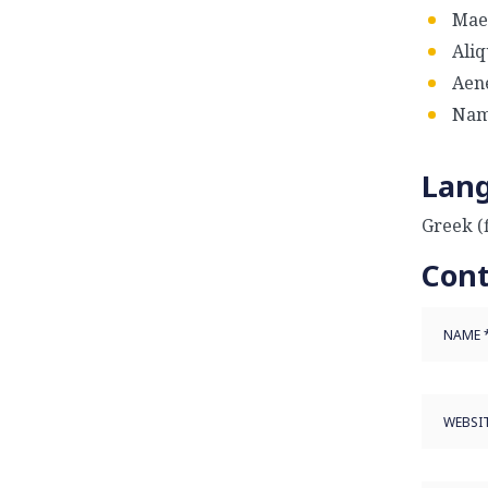
Maec
Aliq
Aene
Nam 
Lan
Greek (f
Con