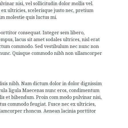
inar nisi, vel sollicitudin dolor mollis vel.
 ultricies, scelerisque justo nec, pretium
im molestie quis luctus mi.
orttitor consequat. Integer sem libero,
pus, lacus sit amet sodales ultrices, nisl erat
s dictum commodo. Sed vestibulum nec nunc non
rta nunc. Quisque commodo nibh non ullamcorper
ilisis nibh. Nam dictum dolor in dolor dignissim
hicula ligula Maecenas nunc eros, condimentum
elis et bibendum. Proin com modo pulvinar nisi,
tus commodo feugiat. Fusce nec ex ultricies,
llamcorper rhoncus. Aenean lacinia porttitor