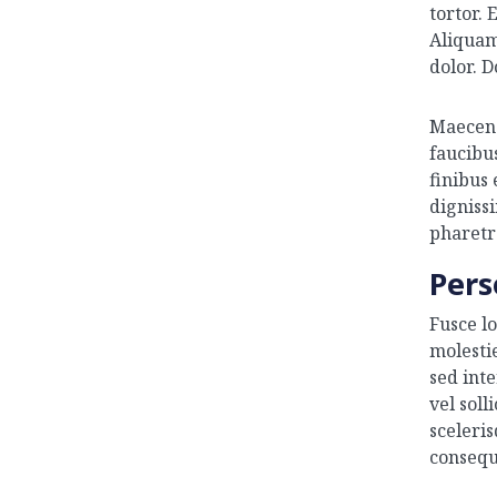
tortor. 
Aliquam
dolor. D
Maecena
faucibus
finibus
digniss
pharetr
Pers
Fusce lo
molesti
sed int
vel sol
sceleri
consequ