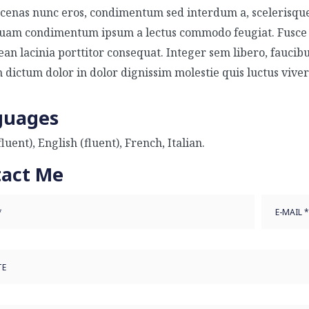
enas nunc eros, condimentum sed interdum a, scelerisqu
uam condimentum ipsum a lectus commodo feugiat. Fusce ne
an lacinia porttitor consequat. Integer sem libero, faucib
dictum dolor in dolor dignissim molestie quis luctus viver
guages
luent), English (fluent), French, Italian.
tact Me