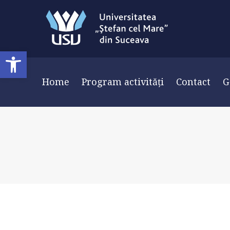
Deschide bara de unelte
Home
Program activități
Contact
G