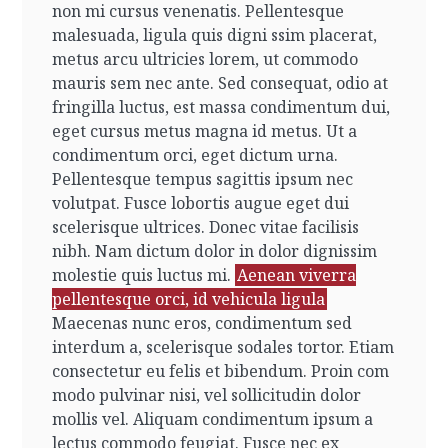
non mi cursus venenatis. Pellentesque
malesuada, ligula quis digni ssim placerat,
metus arcu ultricies lorem, ut commodo
mauris sem nec ante. Sed consequat, odio at
fringilla luctus, est massa condimentum dui,
eget cursus metus magna id metus. Ut a
condimentum orci, eget dictum urna.
Pellentesque tempus sagittis ipsum nec
volutpat. Fusce lobortis augue eget dui
scelerisque ultrices. Donec vitae facilisis
nibh. Nam dictum dolor in dolor dignissim
molestie quis luctus mi.
Aenean viverra
pellentesque orci, id vehicula ligula
Maecenas nunc eros, condimentum sed
interdum a, scelerisque sodales tortor. Etiam
consectetur eu felis et bibendum. Proin com
modo pulvinar nisi, vel sollicitudin dolor
mollis vel. Aliquam condimentum ipsum a
lectus commodo feugiat. Fusce nec ex