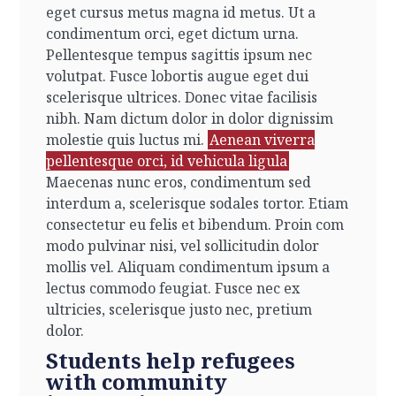
eget cursus metus magna id metus. Ut a
condimentum orci, eget dictum urna.
Pellentesque tempus sagittis ipsum nec
volutpat. Fusce lobortis augue eget dui
scelerisque ultrices. Donec vitae facilisis
nibh. Nam dictum dolor in dolor dignissim
molestie quis luctus mi.
Aenean viverra
pellentesque orci, id vehicula ligula
Maecenas nunc eros, condimentum sed
interdum a, scelerisque sodales tortor. Etiam
consectetur eu felis et bibendum. Proin com
modo pulvinar nisi, vel sollicitudin dolor
mollis vel. Aliquam condimentum ipsum a
lectus commodo feugiat. Fusce nec ex
ultricies, scelerisque justo nec, pretium
dolor.
Students help refugees
with community