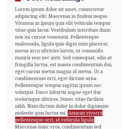
Lorem ipsum dolor sit amet, consectetur
adipiscing elit. Maecenas in finibus neque.
Vivamus in ipsum quis elit vehicula tempus
vitae quis lacus. Vestibulum interdum diam
non mi cursus venenatis. Pellentesque
malesuada, ligula quis digni ssim placerat,
metus arcu ultricies lorem, ut commodo
mauris sem nec ante. Sed consequat, odio at
fringilla luctus, est massa condimentum dui,
eget cursus metus magna id metus. Ut a
condimentum orci, eget dictum urna.
Pellentesque tempus sagittis ipsum nec
volutpat. Fusce lobortis augue eget dui
scelerisque ultrices. Donec vitae facilisis
nibh. Nam dictum dolor in dolor dignissim
molestie quis luctus mi.
Aenean viverra
pellentesque orci, id vehicula ligula
Maecenas nunc eros, condimentum sed