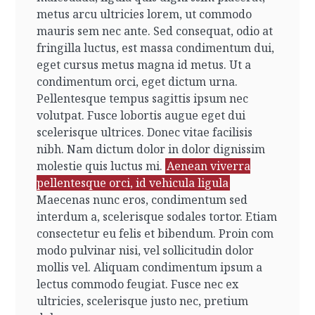
metus arcu ultricies lorem, ut commodo
mauris sem nec ante. Sed consequat, odio at
fringilla luctus, est massa condimentum dui,
eget cursus metus magna id metus. Ut a
condimentum orci, eget dictum urna.
Pellentesque tempus sagittis ipsum nec
volutpat. Fusce lobortis augue eget dui
scelerisque ultrices. Donec vitae facilisis
nibh. Nam dictum dolor in dolor dignissim
molestie quis luctus mi.
Aenean viverra
pellentesque orci, id vehicula ligula
Maecenas nunc eros, condimentum sed
interdum a, scelerisque sodales tortor. Etiam
consectetur eu felis et bibendum. Proin com
modo pulvinar nisi, vel sollicitudin dolor
mollis vel. Aliquam condimentum ipsum a
lectus commodo feugiat. Fusce nec ex
ultricies, scelerisque justo nec, pretium