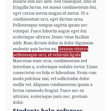
mauris sem nec ante. Sed consequat, odio at
fringilla luctus, est massa condimentum dui,
eget cursus metus magna id metus. Ut a
condimentum orci, eget dictum urna.
Pellentesque tempus sagittis ipsum nec
volutpat. Fusce lobortis augue eget dui
scelerisque ultrices. Donec vitae facilisis
nibh. Nam dictum dolor in dolor dignissim
molestie quis luctus mi.
Aenean viverra
pellentesque orci, id vehicula ligula
Maecenas nunc eros, condimentum sed
interdum a, scelerisque sodales tortor. Etiam
consectetur eu felis et bibendum. Proin com
modo pulvinar nisi, vel sollicitudin dolor
mollis vel. Aliquam condimentum ipsum a
lectus commodo feugiat. Fusce nec ex
ultricies, scelerisque justo nec, pretium
dolor.
Students help refugees