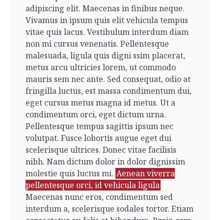
adipiscing elit. Maecenas in finibus neque.
Vivamus in ipsum quis elit vehicula tempus
vitae quis lacus. Vestibulum interdum diam
non mi cursus venenatis. Pellentesque
malesuada, ligula quis digni ssim placerat,
metus arcu ultricies lorem, ut commodo
mauris sem nec ante. Sed consequat, odio at
fringilla luctus, est massa condimentum dui,
eget cursus metus magna id metus. Ut a
condimentum orci, eget dictum urna.
Pellentesque tempus sagittis ipsum nec
volutpat. Fusce lobortis augue eget dui
scelerisque ultrices. Donec vitae facilisis
nibh. Nam dictum dolor in dolor dignissim
molestie quis luctus mi.
Aenean viverra
pellentesque orci, id vehicula ligula
Maecenas nunc eros, condimentum sed
interdum a, scelerisque sodales tortor. Etiam