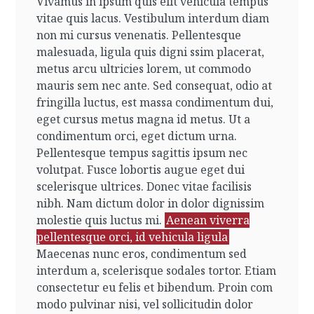
Vivamus in ipsum quis elit vehicula tempus
vitae quis lacus. Vestibulum interdum diam
non mi cursus venenatis. Pellentesque
malesuada, ligula quis digni ssim placerat,
metus arcu ultricies lorem, ut commodo
mauris sem nec ante. Sed consequat, odio at
fringilla luctus, est massa condimentum dui,
eget cursus metus magna id metus. Ut a
condimentum orci, eget dictum urna.
Pellentesque tempus sagittis ipsum nec
volutpat. Fusce lobortis augue eget dui
scelerisque ultrices. Donec vitae facilisis
nibh. Nam dictum dolor in dolor dignissim
molestie quis luctus mi.
Aenean viverra
pellentesque orci, id vehicula ligula
Maecenas nunc eros, condimentum sed
interdum a, scelerisque sodales tortor. Etiam
consectetur eu felis et bibendum. Proin com
modo pulvinar nisi, vel sollicitudin dolor